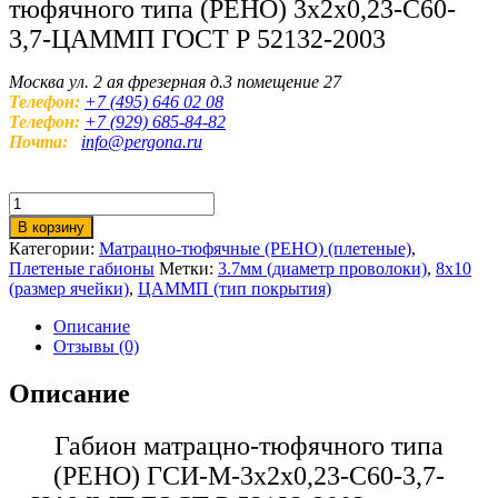
тюфячного типа (РЕНО) 3х2х0,23-С60-
3,7-ЦАММП ГОСТ Р 52132-2003
Москва ул. 2 ая фрезерная д.3 помещение 27
Телефон:
+7 (495) 646 02 08
Телефон:
+7 (929) 685-84-82
Почта:
info@pergona.ru
Количество
товара
В корзину
Матрацно-
Категории:
Матрацно-тюфячные (РЕНО) (плетеные)
,
тюфячный
Плетеные габионы
Метки:
3.7мм (диаметр проволоки)
,
8х10
габион
(размер ячейки)
,
ЦАММП (тип покрытия)
РЕНО
3х2х0,23-
Описание
С60-
Отзывы (0)
2,7-
ЦАММП
Описание
Габион матрацно-тюфячного типа
(РЕНО) ГСИ-М-3х2х0,23-С60-3,7-