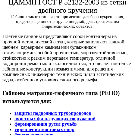
ЦАММП ГОСТ Р 52132-2003 из сетки
двойного кручения
Габионы такого типа часто применяют для берегоукрепления,
предотвращения от разрушения дамб, для строительства
гидротехнических объектов.
Плетёные габионы представляют собой контейнеры из
прочной металлической сетки, которые заполняют галькой,
щебнем, карьерным камнем или булыжником,
отличающимися особой прочностью, морозоустойчивостью,
стойкостью к резким перепадам температур, отличной
водопроницаемостью и экологичностью, что делает плетёные
габионные конструкции незаменимыми для решения
комплексных инженерно-технических и/или эстетических
задач, особенно в условиях сложного рельефа.
Габионы матрацно-тюфячного типа (РЕНО)
используются для:
защиты подводных трубопроводов
очистных фильтрующих сооружений
формирования русел ручьёв
укрепления мостовых опор
берегоукрепления