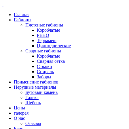
Главная
Габионы
Плетеные габионы
Коробчатые
РЕНО
Террамеш
Цилиндрические
Сварные габионы
Коробчатые
Сварная сетка
Стяжки
Спираль
Заборы
Применение габионов
Нерудные материалы
Бутовый камень
Галька
Щебень
Цены
галерея
О нас
Отзывы
Блог