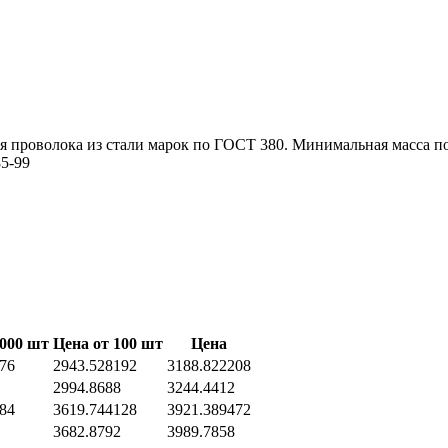
ая проволока из стали марок по ГОСТ 380. Минимальная масса 
5-99
1000 шт
Цена от 100 шт
Цена
76
2943.528192
3188.822208
2994.8688
3244.4412
84
3619.744128
3921.389472
3682.8792
3989.7858