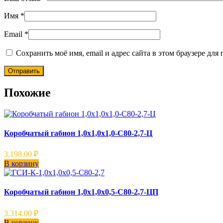
Имя
*
Email
*
Сохранить моё имя, email и адрес сайта в этом браузере д
Похожие
Коробчатый габион 1,0х1,0х1,0-С80-2,7-Ц
3,198.00
₽
В корзину
Коробчатый габион 1,0х1,0х0,5-С80-2,7-ЦП
3,314.00
₽
В корзину