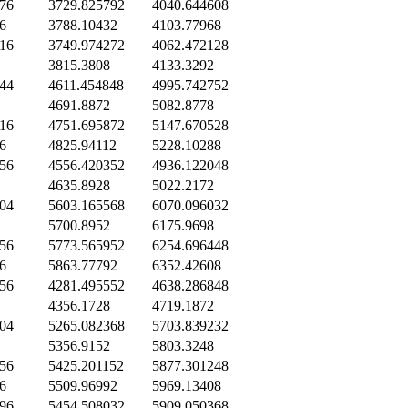
76
3729.825792
4040.644608
6
3788.10432
4103.77968
16
3749.974272
4062.472128
3815.3808
4133.3292
44
4611.454848
4995.742752
4691.8872
5082.8778
16
4751.695872
5147.670528
6
4825.94112
5228.10288
56
4556.420352
4936.122048
4635.8928
5022.2172
04
5603.165568
6070.096032
5700.8952
6175.9698
56
5773.565952
6254.696448
6
5863.77792
6352.42608
56
4281.495552
4638.286848
4356.1728
4719.1872
04
5265.082368
5703.839232
5356.9152
5803.3248
56
5425.201152
5877.301248
6
5509.96992
5969.13408
96
5454.508032
5909.050368