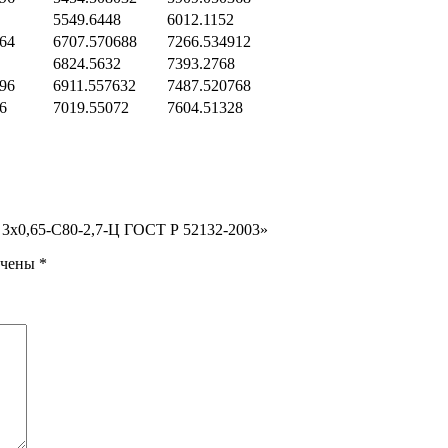
5549.6448
6012.1152
64
6707.570688
7266.534912
6824.5632
7393.2768
96
6911.557632
7487.520768
6
7019.55072
7604.51328
 3х0,65-С80-2,7-Ц ГОСТ Р 52132-2003»
ечены
*