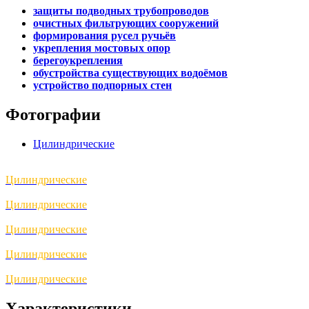
защиты подводных трубопроводов
очистных фильтрующих сооружений
формирования русел ручьёв
укрепления мостовых опор
берегоукрепления
обустройства существующих водоёмов
устройство подпорных стен
Фотографии
Цилиндрические
Цилиндрические
Цилиндрические
Цилиндрические
Цилиндрические
Цилиндрические
Характеристики