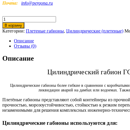
Почта:
info@pergona.ru
Количество
товара
В корзину
Цилиндрический
Категории:
Плетеные габионы
,
Цилиндрические (плетеные)
Ме
габион
3х0,65-
Описание
С80-
Отзывы (0)
2,7-
Ц
Описание
ГОСТ
Р
Цилиндрический габион ГС
52132-
2003
Цилиндрические габионы более гибкие в сравнении с коробчатыми
ликвидации аварий на дамбах или водоемах. Также
Плетёные габионы представляют собой контейнеры из прочной
прочностью, морозоустойчивостью, стойкостью к резким переп
незаменимыми для решения комплексных инженерно-технических
Цилиндрические габионы используются для: