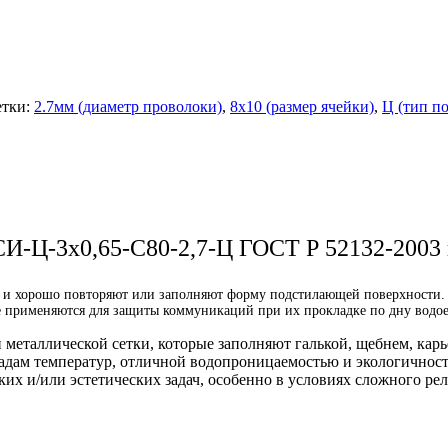
тки:
2.7мм (диаметр проволоки)
,
8х10 (размер ячейки)
,
Ц (тип п
И-Ц-3х0,65-С80-2,7-Ц ГОСТ Р 52132-2003 и
 и хорошо повторяют или заполняют форму подстилающей поверхности. Ч
 применяются для защиты коммуникаций при их прокладке по дну водое
 металлической сетки, которые заполняют галькой, щебнем, к
адам температур, отличной водопроницаемостью и экологичност
 и/или эстетических задач, особенно в условиях сложного рел