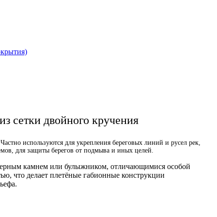
окрытия)
з сетки двойного кручения
астно используются для укрепления береговых линий и русел рек,
мов, для защиты берегов от подмыва и иных целей.
арьерным камнем или булыжником, отличающимися особой
ью, что делает плетёные габионные конструкции
ьефа.