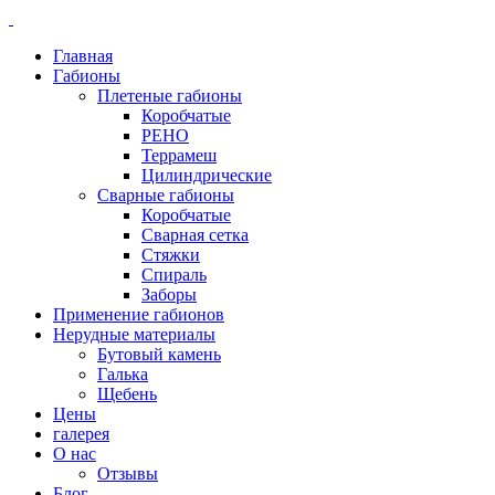
Главная
Габионы
Плетеные габионы
Коробчатые
РЕНО
Террамеш
Цилиндрические
Сварные габионы
Коробчатые
Сварная сетка
Стяжки
Спираль
Заборы
Применение габионов
Нерудные материалы
Бутовый камень
Галька
Щебень
Цены
галерея
О нас
Отзывы
Блог