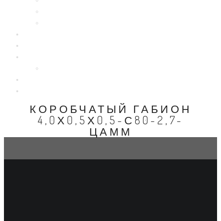
Бутовый камень
Галька
Щебень
Цены
галерея
О нас
Отзывы
Блог
Контакты
КОРОБЧАТЫЙ ГАБИОН
4,0Х0,5Х0,5-С80-2,7-
ЦАММ