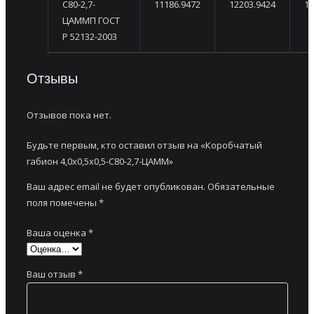
С80-2,7-
11186.9472
12203.9424
13
ЦАММП ГОСТ
Р 52132-2003
Отзывы
Отзывов пока нет.
Будьте первым, кто оставил отзыв на «Коробчатый
габион 4,0х0,5х0,5-С80-2,7-ЦАММ»
Ваш адрес email не будет опубликован.
Обязательные
поля помечены
*
Ваша оценка
*
Ваш отзыв
*