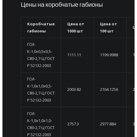
Цены на коробчатые габионы
Коробчатые
Цена от
Цена от
Ц
габионы
1000 шт
100 шт
ГСИ-
К-1,0х0,5х0,5-
1111.11
1199.9988
12
С80-2,7-Ц ГОСТ
Р 52132-2003
ГСИ-
К-1,0х1,0х0,5-
2003.82
2164.1256
23
С80-2,7-Ц ГОСТ
Р 52132-2003
ГСИ-
К-1,0х1,0х1,0-
2757.3
2977.884
31
С80-2,7-Ц ГОСТ
Р 52132-2003