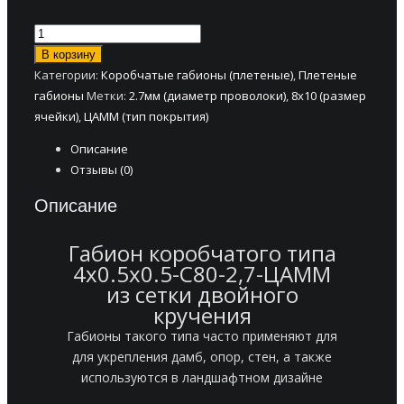
Количество
товара
В корзину
Коробчатый
Категории:
Коробчатые габионы (плетеные)
,
Плетеные
габион
габионы
Метки:
2.7мм (диаметр проволоки)
,
8х10 (размер
4,0х0,5х0,5-
ячейки)
,
ЦАММ (тип покрытия)
С80-
Описание
2,7-
Отзывы (0)
ЦАММ
Описание
Габион коробчатого типа
4х0.5х0.5-С80-2,7-ЦАММ
из сетки двойного
кручения
Габионы такого типа часто применяют для
для укрепления дамб, опор, стен, а также
используются в ландшафтном дизайне