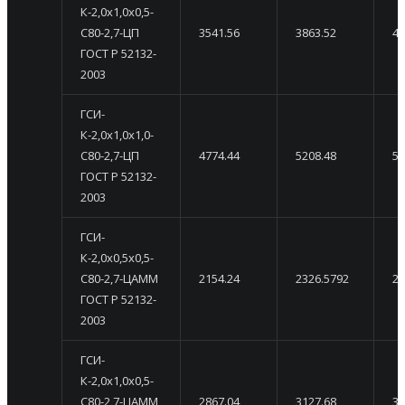
К-2,0х1,0х0,5-
С80-2,7-ЦП
3541.56
3863.52
41
ГОСТ Р 52132-
2003
ГСИ-
К-2,0х1,0х1,0-
С80-2,7-ЦП
4774.44
5208.48
56
ГОСТ Р 52132-
2003
ГСИ-
К-2,0х0,5х0,5-
С80-2,7-ЦАММ
2154.24
2326.5792
24
ГОСТ Р 52132-
2003
ГСИ-
К-2,0х1,0х0,5-
С80-2,7-ЦАММ
2867.04
3127.68
33