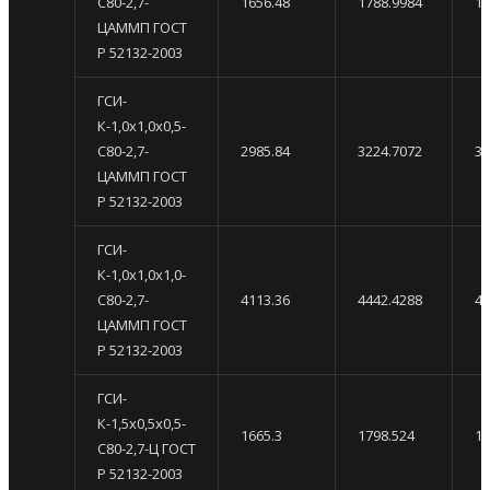
С80-2,7-
1656.48
1788.9984
19
ЦАММП ГОСТ
Р 52132-2003
ГСИ-
К-1,0х1,0х0,5-
С80-2,7-
2985.84
3224.7072
34
ЦАММП ГОСТ
Р 52132-2003
ГСИ-
К-1,0х1,0х1,0-
С80-2,7-
4113.36
4442.4288
47
ЦАММП ГОСТ
Р 52132-2003
ГСИ-
К-1,5х0,5х0,5-
1665.3
1798.524
19
С80-2,7-Ц ГОСТ
Р 52132-2003