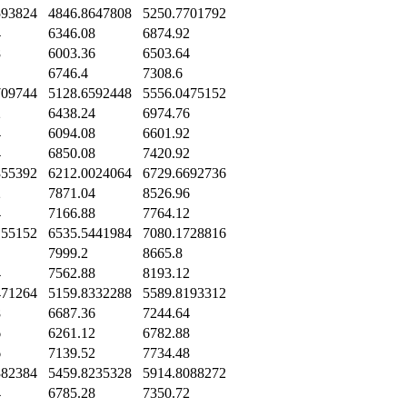
593824
4846.8647808
5250.7701792
4
6346.08
6874.92
8
6003.36
6503.64
6746.4
7308.6
709744
5128.6592448
5556.0475152
2
6438.24
6974.76
4
6094.08
6601.92
4
6850.08
7420.92
355392
6212.0024064
6729.6692736
2
7871.04
8526.96
4
7166.88
7764.12
155152
6535.5441984
7080.1728816
7999.2
8665.8
4
7562.88
8193.12
471264
5159.8332288
5589.8193312
8
6687.36
7244.64
6
6261.12
6782.88
6
7139.52
7734.48
382384
5459.8235328
5914.8088272
4
6785.28
7350.72