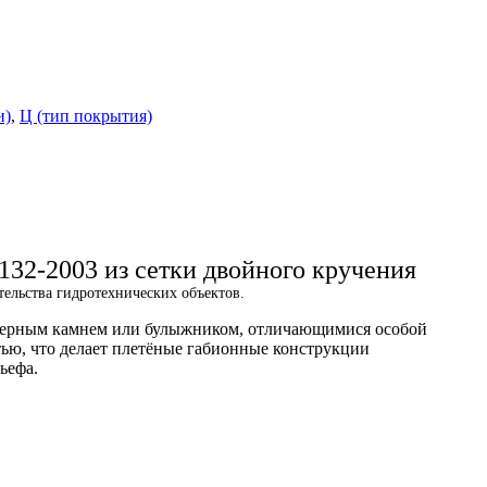
и)
,
Ц (тип покрытия)
32-2003 из сетки двойного кручения
тельства гидротехнических объектов.
арьерным камнем или булыжником, отличающимися особой
ью, что делает плетёные габионные конструкции
ьефа.