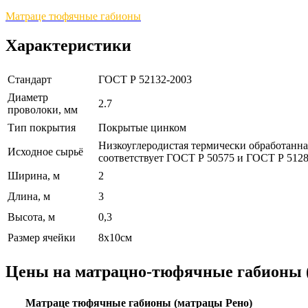
Матраце тюфячные габионы
Характеристики
Стандарт
ГОСТ Р 52132-2003
Диаметр
2.7
проволоки, мм
Тип покрытия
Покрытые цинком
Низкоуглеродистая термически обработанн
Исходное сырьё
соответствует ГОСТ Р 50575 и ГОСТ Р 5128
Ширина, м
2
Длина, м
3
Высота, м
0,3
Размер ячейки
8х10см
Цены на матрацно-тюфячные габионы
Матраце тюфячные габионы (матрацы Рено)