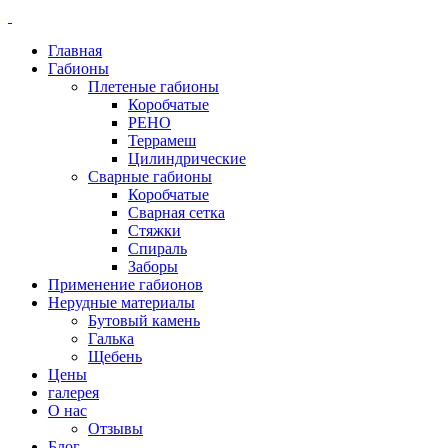
Главная
Габионы
Плетеные габионы
Коробчатые
РЕНО
Террамеш
Цилиндрические
Сварные габионы
Коробчатые
Сварная сетка
Стяжки
Спираль
Заборы
Применение габионов
Нерудные материалы
Бутовый камень
Галька
Щебень
Цены
галерея
О нас
Отзывы
Блог