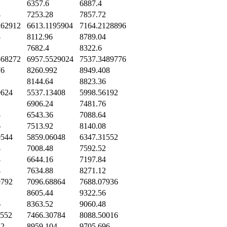
6357.6
6887.4
4
7253.28
7857.72
262912
6613.1195904
7164.2128896
8
8112.96
8789.04
7682.4
8322.6
568272
6957.5529024
7537.3489776
76
8260.992
8949.408
2
8144.64
8823.36
0624
5537.13408
5998.56192
2
6906.24
7481.76
8
6543.36
7088.64
6
7513.92
8140.08
0544
5859.06048
6347.31552
4
7008.48
7592.52
8
6644.16
7197.84
4
7634.88
8271.12
9792
7096.68864
7688.07936
2
8605.44
9322.56
6
8363.52
9060.48
1552
7466.30784
8088.50016
12
8959.104
9705.696