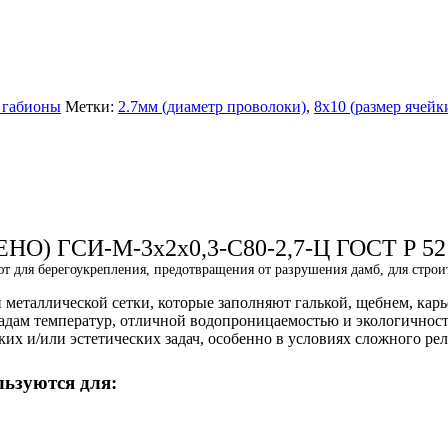
 габионы
Метки:
2.7мм (диаметр проволоки)
,
8х10 (размер ячейк
ЕНО) ГСИ-М-3х2х0,3-С80-2,7-Ц ГОСТ Р 521
т для берегоукрепления, предотвращения от разрушения дамб, для строи
 металлической сетки, которые заполняют галькой, щебнем, к
адам температур, отличной водопроницаемостью и экологичност
 и/или эстетических задач, особенно в условиях сложного рел
ьзуются для: