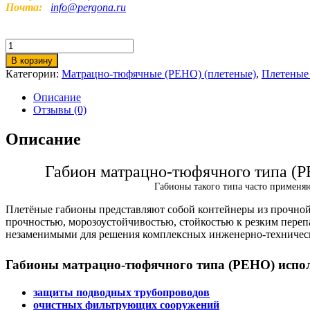
Почта:
info@pergona.ru
Количество
товара
В корзину
Матрацно-
Категории:
Матрацно-тюфячные (РЕНО) (плетеные)
,
Плетеные
тюфячный
габион
Описание
РЕНО
Отзывы (0)
3х2х0,3-
С80-
Описание
2,7-
Ц
Габион матрацно-тюфячного типа (Р
Габионы такого типа часто применяю
Плетёные габионы представляют собой контейнеры из прочной
прочностью, морозоустойчивостью, стойкостью к резким переп
незаменимыми для решения комплексных инженерно-технических
Габионы матрацно-тюфячного типа (РЕНО) испол
защиты подводных трубопроводов
очистных фильтрующих сооружений