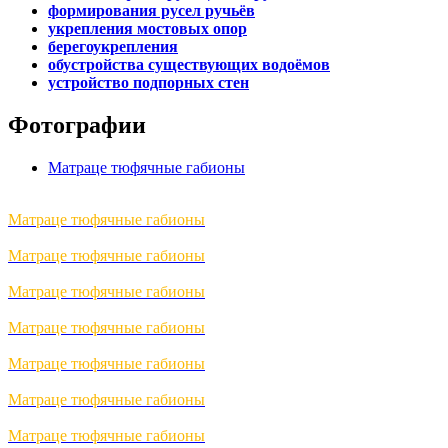
формирования русел ручьёв
укрепления мостовых опор
берегоукрепления
обустройства существующих водоёмов
устройство подпорных стен
Фотографии
Матраце тюфячные габионы
Матраце тюфячные габионы
Матраце тюфячные габионы
Матраце тюфячные габионы
Матраце тюфячные габионы
Матраце тюфячные габионы
Матраце тюфячные габионы
Матраце тюфячные габионы