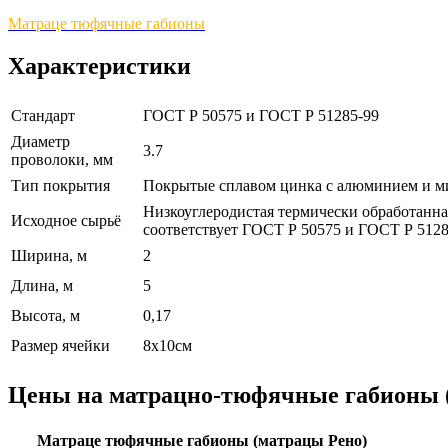
Матраце тюфячные габионы
Характеристики
Стандарт
ГОСТ Р 50575 и ГОСТ Р 51285-99
Диаметр
3.7
проволоки, мм
Тип покрытия
Покрытые сплавом цинка с алюминием и 
Низкоуглеродистая термически обработанн
Исходное сырьё
соответствует ГОСТ Р 50575 и ГОСТ Р 5128
Ширина, м
2
Длина, м
5
Высота, м
0,17
Размер ячейки
8х10см
Цены на матрацно-тюфячные габионы
Матраце тюфячные габионы (матрацы Рено)