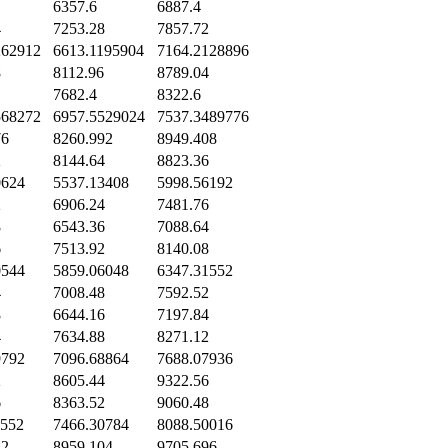
6357.6
6887.4
4
7253.28
7857.72
262912
6613.1195904
7164.2128896
8
8112.96
8789.04
7682.4
8322.6
568272
6957.5529024
7537.3489776
76
8260.992
8949.408
2
8144.64
8823.36
0624
5537.13408
5998.56192
2
6906.24
7481.76
8
6543.36
7088.64
6
7513.92
8140.08
0544
5859.06048
6347.31552
4
7008.48
7592.52
8
6644.16
7197.84
4
7634.88
8271.12
9792
7096.68864
7688.07936
2
8605.44
9322.56
6
8363.52
9060.48
1552
7466.30784
8088.50016
12
8959.104
9705.696