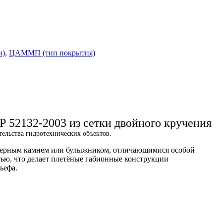
и)
,
ЦАММП (тип покрытия)
52132-2003 из сетки двойного кручения
тельства гидротехнических объектов.
арьерным камнем или булыжником, отличающимися особой
ью, что делает плетёные габионные конструкции
ьефа.