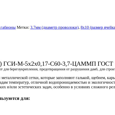
 габионы
Метки:
3.7мм (диаметр проволоки)
,
8х10 (размер ячейк
) ГСИ-М-5х2х0,17-С60-3,7-ЦАММП ГОСТ Р 
т для берегоукрепления, предотвращения от разрушения дамб, для строи
 металлической сетки, которые заполняют галькой, щебнем, к
адам температур, отличной водопроницаемостью и экологичност
 и/или эстетических задач, особенно в условиях сложного рел
ьзуются для: