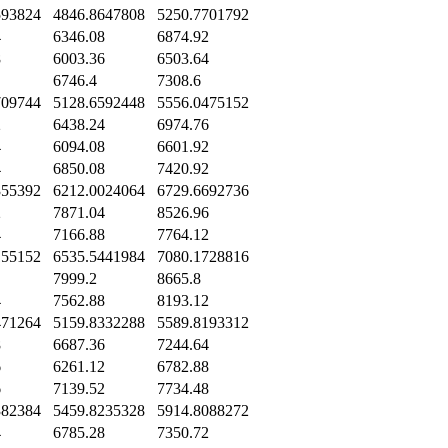
593824
4846.8647808
5250.7701792
4
6346.08
6874.92
8
6003.36
6503.64
6746.4
7308.6
709744
5128.6592448
5556.0475152
2
6438.24
6974.76
4
6094.08
6601.92
4
6850.08
7420.92
355392
6212.0024064
6729.6692736
2
7871.04
8526.96
4
7166.88
7764.12
155152
6535.5441984
7080.1728816
7999.2
8665.8
4
7562.88
8193.12
471264
5159.8332288
5589.8193312
8
6687.36
7244.64
6
6261.12
6782.88
6
7139.52
7734.48
382384
5459.8235328
5914.8088272
4
6785.28
7350.72