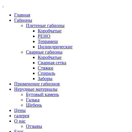
Главная
Габионы
Плетеные габионы
Коробчатые
РЕНО
Террамеш
Цилиндрические
Сварные габионы
Коробчатые
Сварная сетка
Стяжки
Спираль
Заборы
Применение габионов
Нерудные материалы
Бутовый камень
Галька
Щебень
Цены
галерея
О нас
Отзывы
Блог