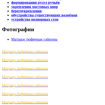
формирования русел ручьёв
укрепления мостовых опор
берегоукрепления
обустройства существующих водоёмов
устройство подпорных стен
Фотографии
Матраце тюфячные габионы
Матраце тюфячные габионы
Матраце тюфячные габионы
Матраце тюфячные габионы
Матраце тюфячные габионы
Матраце тюфячные габионы
Матраце тюфячные габионы
Матраце тюфячные габионы