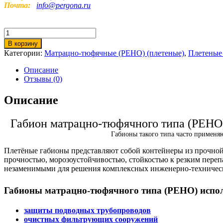
Почта:
info@pergona.ru
Количество
товара
В корзину
Матрацно-
Категории:
Матрацно-тюфячные (РЕНО) (плетеные)
,
Плетеные
тюфячный
габион
Описание
РЕНО
Отзывы (0)
5х2х0,17-
С60-
Описание
3,7-
ЦАММП
Габион матрацно-тюфячного типа (РЕНО
Габионы такого типа часто применяю
Плетёные габионы представляют собой контейнеры из прочной
прочностью, морозоустойчивостью, стойкостью к резким переп
незаменимыми для решения комплексных инженерно-технических
Габионы матрацно-тюфячного типа (РЕНО) испол
защиты подводных трубопроводов
очистных фильтрующих сооружений