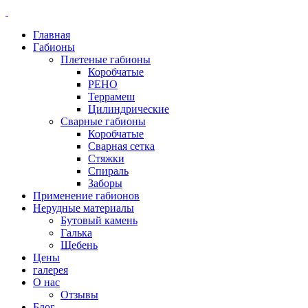
Главная
Габионы
Плетеные габионы
Коробчатые
РЕНО
Террамеш
Цилиндрические
Сварные габионы
Коробчатые
Сварная сетка
Стяжки
Спираль
Заборы
Применение габионов
Нерудные материалы
Бутовый камень
Галька
Щебень
Цены
галерея
О нас
Отзывы
Блог