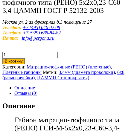
тюфячного типа (РЕНО) 5х2х0,23-С60-
3,4-ЦАММП ГОСТ Р 52132-2003
Москва ул. 2 ая фрезерная д.3 помещение 27
Телефон:
+7 (495) 646 02 08
Телефон:
+7 (929) 685-84-82
Почта:
info@pergona.ru
Количество
товара
В корзину
Матрацно-
Категории:
Матрацно-тюфячные (РЕНО) (плетеные)
,
тюфячный
Плетеные габионы
Метки:
3.4мм (диаметр проволоки)
,
6х8
габион
(размер ячейки)
,
ЦАММП (тип покрытия)
РЕНО
5х2х0,23-
Описание
С60-
Отзывы (0)
3,4-
ЦАММП
Описание
Габион матрацно-тюфячного типа
(РЕНО) ГСИ-М-5х2х0,23-С60-3,4-