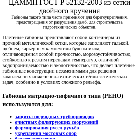
ЦАММП ГОСТ Р 52132-2003 из сетки
двойного кручения
Габионы такого типа часто применяют для берегоукрепления,
предотвращения от разрушения дамб, для строительства
гидротехнических объектов.
Плетёные габионы представляют собой контейнеры из
прочной металлической сетки, которые заполняют галькой,
щебнем, карьерным камнем или булыжником,
отличающимися особой прочностью, морозоустойчивостью,
стойкостью к резким перепадам температур, отличной
водопроницаемостью и экологичностью, что делает плетёные
габионные конструкции незаменимыми для решения
комплексных инженерно-технических и/или эстетических
задач, особенно в условиях сложного рельефа.
Габионы матрацно-тюфячного типа (РЕНО)
используются для:
защиты подводных трубопроводов
очистных фильтрующих сооружений
формирования русел ручьёв
укрепления мостовых опор
берегоукрепления