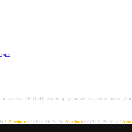
падов
опе и сейчас ООО «Пергона» представляет эту технологию в Рос
6Бс1
Телефон:
+7 (495) 646 02 08
Телефон:
+7 (929) 685-84-82
Поч