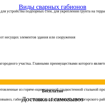
Виды сварных габионов
ля устройства подпорных стен, для укрепления грунта на террас
 от несущих элементов здания или сооружения
агородного участка. Главными преимуществами которого являетс
отовленные из горяче-оцинкованной гладкостенной стальной пр
Бесплатно
Доставка и самовывоз
овывоз, габионы со склада в д. Дубровки, Солнечногорского ра