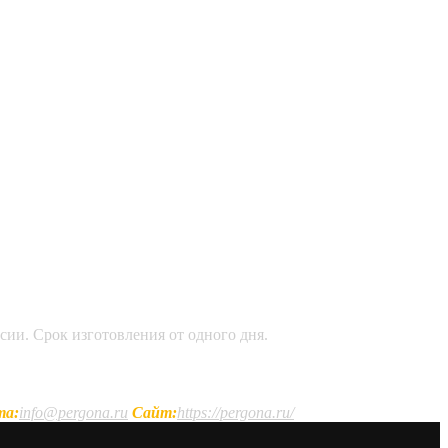
сии. Срок изготовления от одного дня.
та:
info@pergona.ru
Сайт:
https://pergona.ru/