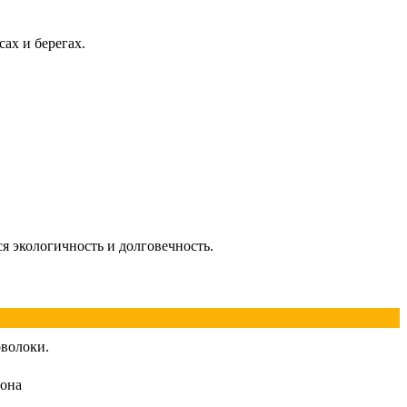
ах и берегах.
я экологичность и долговечность.
оволоки.
йона