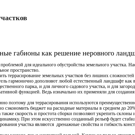
участков
ные габионы как решение неровного ланд
роблемой для идеального обустройства земельного участка. Нао
ьное пространство.
ть террасирование земельных участков без лишних сложностей и
ль гармонично дополняют любой естественный ландшафт как в г
твенного парка, и для личного садового участка, и для загород
ративной функцией. Ведь изначально их применяли для создан
енно поэтому для террасирования используются преимущественн
но сэкономить бюджет на расходные материалы в среднем до 20
а также скорость и простота сборки позволяют укрепить склоны 
 динамику. При этом искусственно созданный рельеф будет ста
ования участка являются дренажные свойства и гибкость конс