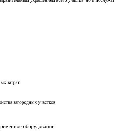
выразительным украшением всего участка, но и послужат
ых затрат
ойства загородных участков
овременное оборудование