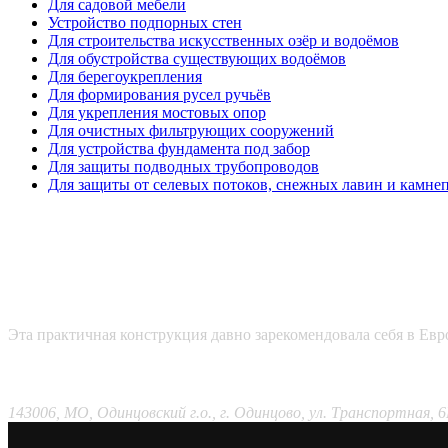
Для садовой мебели
Устройство подпорных стен
Для строительства искусственных озёр и водоёмов
Для обустройства существующих водоёмов
Для берегоукрепления
Для формирования русел ручьёв
Для укрепления мостовых опор
Для очистных фильтрующих сооружений
Для устройства фундамента под забор
Для защиты подводных трубопроводов
Для защиты от селевых потоков, снежных лавин и камне
Эта практичная конструкция давно зарекомендовала себя в Евр
Наши контакты
143006, МО, Одинцовский г.о., г. Одинцово, ул. Транспортная, 