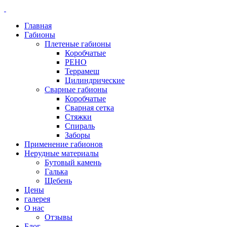
Главная
Габионы
Плетеные габионы
Коробчатые
РЕНО
Террамеш
Цилиндрические
Сварные габионы
Коробчатые
Сварная сетка
Стяжки
Спираль
Заборы
Применение габионов
Нерудные материалы
Бутовый камень
Галька
Щебень
Цены
галерея
О нас
Отзывы
Блог