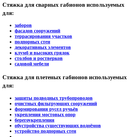
Стяжка для сварных габионов используемых
для:
заборов
фасадов сооружений
террасирования участков
подпорных стен
декоративных элементов
клумб и высоких грядок
столбов и ростверков
садовой мебели
Стяжка для плетеных габионов используемых
для:
защиты подводных трубопроводов
очистных фильтрующих сооружений
формирования русел ручьёв
укрепления мостовых опор
берегоукрепления
обустройства существующих водоёмов
устройство подпорных стен