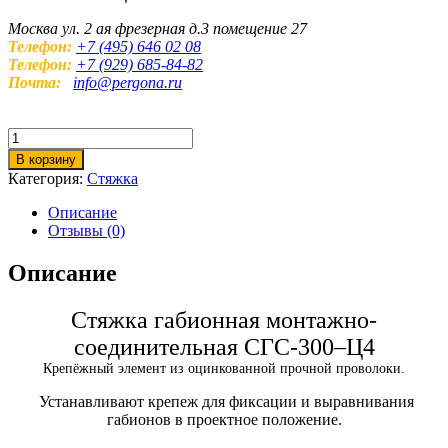
Москва ул. 2 ая фрезерная д.3 помещение 27
Телефон:
+7 (495) 646 02 08
Телефон:
+7 (929) 685-84-82
Почта:
info@pergona.ru
Количество
товара
В корзину
Стяжка
Категория:
Стяжка
габионная
монтажно-
Описание
соединительная
Отзывы (0)
СГС-300–
Ц4
Описание
Стяжка габионная монтажно-
соединительная СГС-300–Ц4
Крепёжный элемент из оцинкованной прочной проволоки.
Устанавливают крепеж для фиксации и выравнивания
габионов в проектное положение.