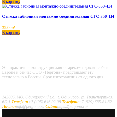
В корзину
Стяжка габионная монтажно-соединительная СГС-350–Ц4
35.00
₽
В корзину
Эта практичная конструкция давно зарекомендовала себя в
Европе и сейчас ООО «Пергона» представляет эту
технологию в России. Срок изготовления от одного дня.
Наши контакты
143006, МО, Одинцовский г.о., г. Одинцово, ул. Транспортная,
6Бс1
Телефон:
+7 (495) 646 02 08
Телефон:
+7 (929) 685-84-82
Почта:
info@pergona.ru
Сайт:
https://pergona.ru/