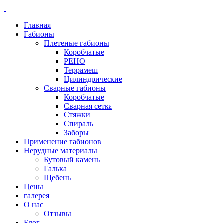
Главная
Габионы
Плетеные габионы
Коробчатые
РЕНО
Террамеш
Цилиндрические
Сварные габионы
Коробчатые
Сварная сетка
Стяжки
Спираль
Заборы
Применение габионов
Нерудные материалы
Бутовый камень
Галька
Щебень
Цены
галерея
О нас
Отзывы
Блог